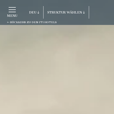
DEU
STRUKTUR WÄHLEN
MENU
RÜCKKEHR ZU DEN ITI HOTELS
ITA
Rückkehr zu den ITI Hotels
ENG
FRA
Porto Cervo - Colonna Resort
DEU
S. Teresa di Gallura - Grand Hotel C
ESP
Testa
RUS
Baja Sardinia - Grand Hotel Smerald
Porto Rotondo - Colonna Beach Hotel
Porto Cervo - Colonna Park Hotel
Porto Cervo - Colonna Country
Porto Rotondo - Colonna Du Golf
Porto Rotondo - Hotel Colonna San M
Olbia - Colonna Palace Hotel Mediter
Antigua e Barbuda - Colonna Antigua