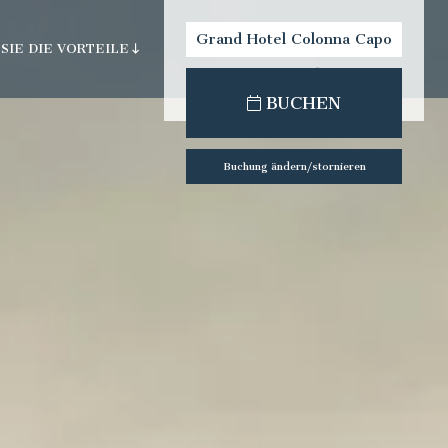
Grand Hotel Colonna Capo
SIE DIE VORTEILE
Testa
check-out:
check-in:
BUCHEN
Buchung ändern/stornieren