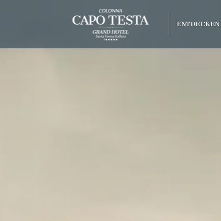
ENTDECKEN 
Bester Preis
Kostenloses Upgrade je nach
olonna Capo
Verfügbarkeit
o Beach
arco
raneo
 Hotel