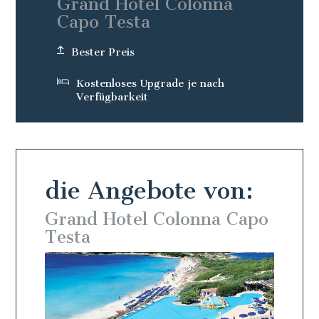
Grand Hotel Colonna
Capo Testa
Bester Preis
Kostenloses Upgrade je nach
Verfügbarkeit
die Angebote von:
 Capo
Grand Hotel Colonna Capo
Gran
Testa
Test