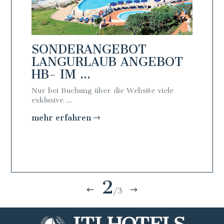
SONDERANGEBOT
SON
BOT
LANGURLAUB ANGEBOT
LAN
HB- IM ...
FB - 
Nur bei Buchung über die Website viele
Nur bei 
exklusive ...
exklusive 
mehr erfahren
mehr e
2
/3