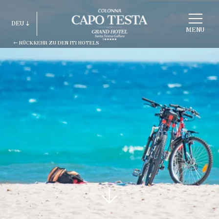
STRUKTUR
DEU
WÄHLEN
MENU
RÜCKKEHR ZU DEN ITI HOTELS
ITA
ENG
FRA
DEU
ESP
RUS