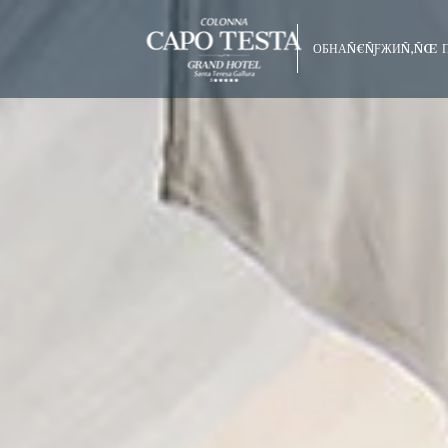
ОБНАÑ€ÑƑЖИÑ‚ÑŒ 
лÑƒÑ‡Ñˆая сÑ‚авка
бесплаÑ‚ное обновление в зависимосÑ‚и
olonna Capo
оÑ‚ налиÑ‡ия
o Beach
arco
raneo
Hotel