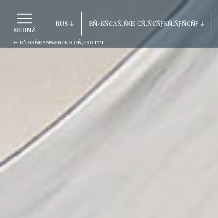
RUS
ВÑ‹БÑ€АÑ‚ÑŒ СÑ‚Ñ€ÑƑКÑ‚ÑƑÑ€ÑƑ
МЕНÑŽ
Ð’ОЗВÑ€АÑ‰ЕНИЕ В ОÑ‚ЕЛИ ITI
ITA
Ð’озвÑ€аÑ‰ение в оÑ‚ели ITI
ENG
FRA
Porto Cervo - Colonna Resort
DEU
S. Teresa di Gallura - Grand Hotel C
ESP
Testa
RUS
Baja Sardinia - Grand Hotel Smerald
Porto Rotondo - Colonna Beach Hotel
Porto Cervo - Colonna Park Hotel
Porto Cervo - Colonna Country
Porto Rotondo - Colonna Du Golf
Porto Rotondo - Hotel Colonna San M
Olbia - Colonna Palace Hotel Mediter
Antigua e Barbuda - Colonna Antigua 