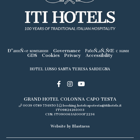
Ð”аннÑ‹е компании
Governance
РабоÑ‚аÑ‚ÑŒ с нами
GDS
Cookies
Privacy
Accessibility
HOTEL LUSSO SANTA TERESA SARDEGNA
GRAND HOTEL COLONNA CAPO TESTA
0039 0789 754950
|
booking.hotelcapotesta@itihotels.it
IT09824261003
CIN: IT090063A1000F2234
Website by Blastness