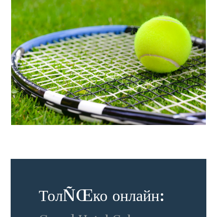
ТолÑŒко онлайн: