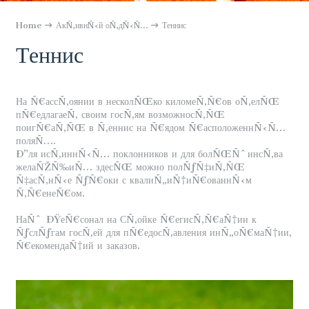
Home
АкÑ‚ивнÑ‹й оÑ‚дÑ‹Ñ…
Теннис
Теннис
На Ñ€ассÑ‚оянии в несколÑŒко киломеÑ‚Ñ€ов оÑ‚елÑŒ
пÑ€едлагаеÑ‚ своим госÑ‚ям возможносÑ‚ÑŒ
поигÑ€аÑ‚ÑŒ в Ñ‚еннис на Ñ€ядом Ñ€асположеннÑ‹Ñ…
поляÑ….
Ð”ля исÑ‚иннÑ‹Ñ… поклонников и для болÑŒÑˆинсÑ‚ва
желаÑŽÑ‰иÑ… здесÑŒ можно полÑƒÑ‡иÑ‚ÑŒ
Ñ‡асÑ‚нÑ‹е ÑƒÑ€оки с квалиÑ„иÑ†иÑ€ованнÑ‹м
Ñ‚Ñ€енеÑ€ом.
НаÑˆ ÐŸеÑ€сонал на СÑ‚ойке Ñ€егисÑ‚Ñ€аÑ†ии к
ÑƒслÑƒгам госÑ‚ей для пÑ€едосÑ‚авления инÑ„оÑ€маÑ†ии,
Ñ€екомендаÑ†ий и заказов.