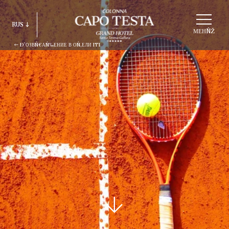
ВÑ‹БÑ€АÑ‚ÑŒ
RUS
СÑ‚Ñ€ÑƑКÑ‚ÑƑÑ€ÑƑ
МЕНÑŽ
Ð’ОЗВÑ€АÑ‰ЕНИЕ В ОÑ‚ЕЛИ ITI
ITA
ENG
FRA
DEU
ESP
RUS