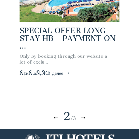
NG
SPECIAL OFFER LONG
SPEC
N
STAY HB - PAYMENT ON
STAY
...
...
ial
Only by booking through our website a
Only by 
lot of exclu...
lot of exc
Ñ‡иÑ‚аÑ‚ÑŒ далее
Ñ‡иÑ‚а
2
/3