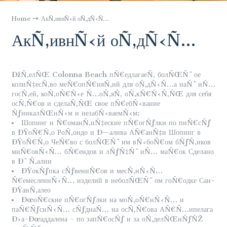
Home
АкÑ‚ивнÑ‹й оÑ‚дÑ‹Ñ…
АкÑ‚ивнÑ‹й оÑ‚дÑ‹Ñ…
ÐžÑ‚елÑŒ Colonna Beach пÑ€едлагаеÑ‚ болÑŒÑˆое
колиÑ‡есÑ‚во меÑ€опÑ€ияÑ‚ий для оÑ‚дÑ‹Ñ…а наÑˆиÑ…
госÑ‚ей, коÑ‚оÑ€Ñ‹е Ñ…оÑ‚яÑ‚ оÑ‚кÑ€Ñ‹Ñ‚ÑŒ для себя
осÑ‚Ñ€ов и сделаÑ‚ÑŒ свое пÑ€ебÑ‹вание
ÑƒникалÑŒнÑ‹м и незабÑ‹ваемÑ‹м:
Шопинг и Ñ€оманÑ‚иÑ‡еские пÑ€огÑƒлки по пиÑ€сÑƒ
в ÐŸоÑ€Ñ‚о РоÑ‚ондо и Ð—алива АÑ€анÑ‡и Шопинг в
ÐŸоÑ€Ñ‚о ЧеÑ€во с болÑŒÑˆим вÑ‹боÑ€ом бÑƒÑ‚иков
миÑ€овÑ‹Ñ… бÑ€ендов и лÑƒÑ‡ÑˆиÑ… маÑ€ок Сделано
в Ð˜Ñ‚алии
ÐŸокÑƒпка сÑƒвениÑ€ов и месÑ‚нÑ‹Ñ…
Ñ€емесленнÑ‹Ñ… изделий в неболÑŒÑˆом гоÑ€одке Сан-
ÐŸанÑ‚алео
ÐœоÑ€ские пÑ€огÑƒлки на моÑ‚оÑ€нÑ‹Ñ… и
паÑ€ÑƒснÑ‹Ñ… сÑƒднаÑ… на осÑ‚Ñ€ова АÑ€Ñ…ипелага
Ð›а-Ðœаддалена - по запÑ€осÑƒ и за оÑ‚делÑŒнÑƒÑŽ