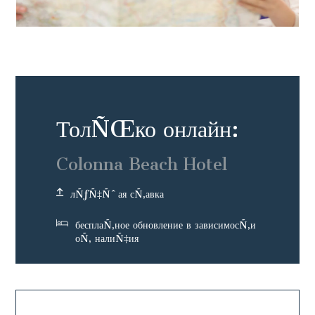
ТолÑŒко онлайн:
Colonna Beach Hotel
лÑƒÑ‡Ñˆая сÑ‚авка
бесплаÑ‚ное обновление в зависимосÑ‚и
оÑ‚ налиÑ‡ия