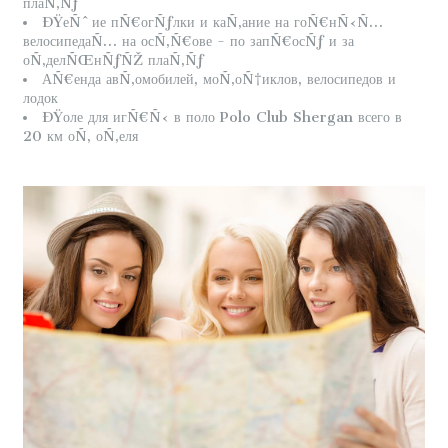
плаÑ‚Ñƒ
ÐŸеÑˆие пÑ€огÑƒлки и каÑ‚ание на гоÑ€нÑ‹Ñ…
велосипедаÑ… на осÑ‚Ñ€ове - по запÑ€осÑƒ и за
оÑ‚делÑŒнÑƒÑŽ плаÑ‚Ñƒ
АÑ€енда авÑ‚омобилей, моÑ‚оÑ†иклов, велосипедов и
лодок
ÐŸоле для игÑ€Ñ‹ в поло Polo Club Shergan всего в
20 км оÑ‚ оÑ‚еля