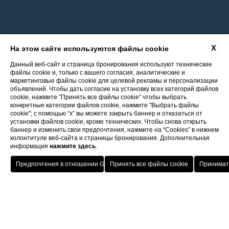
X
На этом сайте используются файлы cookie
Данный веб-сайт и страница бронирования используют технические
файлы cookie и, только с вашего согласия, аналитические и
маркетинговые файлы cookie для целевой рекламы и персонализации
объявлений. Чтобы дать согласие на установку всех категорий файлов
cookie, нажмите “Принять все файлы cookie” чтобы выбрать
конкретные категории файлов cookie, нажмите "Выбрать файлы
cookie"; с помощью “x” вы можете закрыть баннер и отказаться от
установки файлов cookie, кроме технических. Чтобы снова открыть
баннер и изменить свои предпочтения, нажмите на “Cookies” в нижнем
колонтитуле веб-сайта и страницы бронирования. Дополнительная
информация
нажмите здесь
.
Ð’озвÑ€аÑ‰ение в оÑ‚ели ITI
лÑƒÑ‡Ñˆая сÑ‚авка
Porto Cervo - Colonna Resort
HOTEL
OFFERTE
VANTAGGI
PRENOTA
S. Teresa di Gallura - Grand Hotel Colonna Capo Testa
бесплаÑ‚ное обновление в зависимосÑ‚и оÑ‚
Baja Sardinia - Grand Hotel Smeraldo Beach
налиÑ‡ия
Porto Rotondo - Colonna Beach Hotel
Porto Cervo - Colonna Park Hotel
Porto Cervo - Colonna Country
Porto Rotondo - Colonna Du Golf