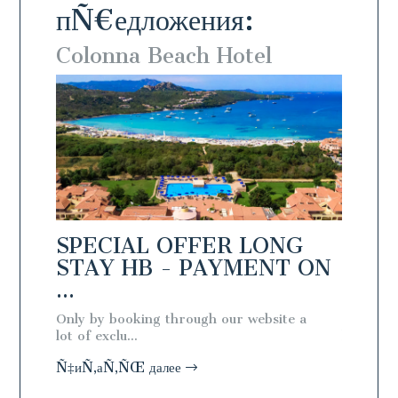
пÑ€едложения:
Colonna Beach Hotel
Colo
NG
SPECIAL OFFER LONG
SPEC
T ON
STAY HB - PAYMENT ON
STAY
...
...
l
Only by booking through our website a
Only by 
lot of exclu...
lot of exc
Ñ‡иÑ‚аÑ‚ÑŒ далее
Ñ‡иÑ‚а