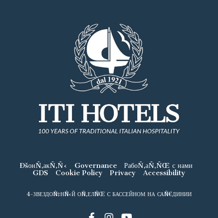
ÐšонÑ‚акÑ‚Ñ‹
Governance
РабоÑ‚аÑ‚ÑŒ с нами
GDS
Cookie Policy
Privacy
Accessibility
4-ЗВЕЗДОÑ‡НÑ‹Й ОÑ‚ЕЛÑŒ С БАССЕЙНОМ НА САÑ€ДИНИИ