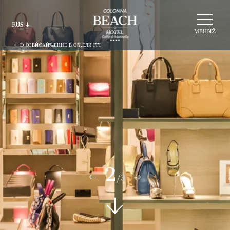
ВÑ‹БÑ€АÑ‚ÑŒ
RUS
СÑ‚Ñ€ÑƑКÑ‚ÑƑÑ€ÑƑ
МЕНÑŽ
Ð’ОЗВÑ€АÑ‰ЕНИЕ В ОÑ‚ЕЛИ ITI
ITA
ENG
FRA
DEU
ESP
RUS
2
/3