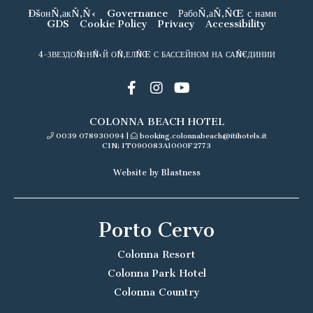
ÐšонÑ‚акÑ‚Ñ‹
Governance
РабоÑ‚аÑ‚ÑŒ с нами
GDS
Cookie Policy
Privacy
Accessibility
4-ЗВЕЗДОÑ‡НÑ‹Й ОÑ‚ЕЛÑŒ С БАССЕЙНОМ НА САÑ€ДИНИИ
COLONNA BEACH HOTEL
0039 078930094
|
booking.colonnabeach@itihotels.it
CIN: IT090083A1000F2773
Website by Blastness
Porto Cervo
Colonna Resort
Colonna Park Hotel
Colonna Country