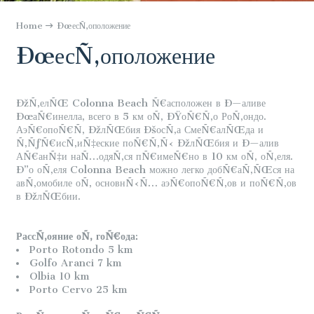
Home
ÐœесÑ‚оположение
ÐœесÑ‚оположение
ÐžÑ‚елÑŒ Colonna Beach Ñ€асположен в Ð—аливе
ÐœаÑ€инелла, всего в 5 км оÑ‚ ÐŸоÑ€Ñ‚о РоÑ‚ондо.
АэÑ€опоÑ€Ñ‚ ÐžлÑŒбия ÐšосÑ‚а СмеÑ€алÑŒда и
Ñ‚ÑƒÑ€исÑ‚иÑ‡еские поÑ€Ñ‚Ñ‹ ÐžлÑŒбия и Ð—алив
АÑ€анÑ‡и наÑ…одяÑ‚ся пÑ€имеÑ€но в 10 км оÑ‚ оÑ‚еля.
Ð”о оÑ‚еля Colonna Beach можно легко добÑ€аÑ‚ÑŒся на
авÑ‚омобиле оÑ‚ основнÑ‹Ñ… аэÑ€опоÑ€Ñ‚ов и поÑ€Ñ‚ов
в ÐžлÑŒбии.
РассÑ‚ояние оÑ‚ гоÑ€ода
:
Porto Rotondo 5 km
Golfo Aranci 7 km
Olbia 10 km
Porto Cervo 25 km