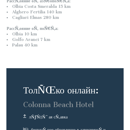
РассÑ‚ояние оÑ‚ аэÑ€опоÑ€Ñ‚а
:
Olbia Costa Smeralda 15 km
Alghero Fertilia 140 km
Cagliari Elmas 280 km
РассÑ‚ояние оÑ‚ поÑ€Ñ‚а
:
Olbia 10 km
Golfo Aranci 7 km
Palau 40 km
ТолÑŒко онлайн:
Colonna Beach Hotel
лÑƒÑ‡Ñˆая сÑ‚авка
бесплаÑ‚ное обновление в зависимосÑ‚и