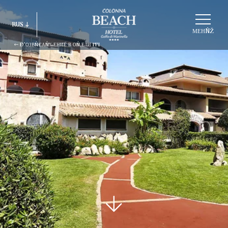
ВÑ‹БÑ€АÑ‚ÑŒ
RUS
СÑ‚Ñ€ÑƑКÑ‚ÑƑÑ€ÑƑ
МЕНÑŽ
Ð’ОЗВÑ€АÑ‰ЕНИЕ В ОÑ‚ЕЛИ ITI
ITA
ENG
FRA
DEU
ESP
RUS