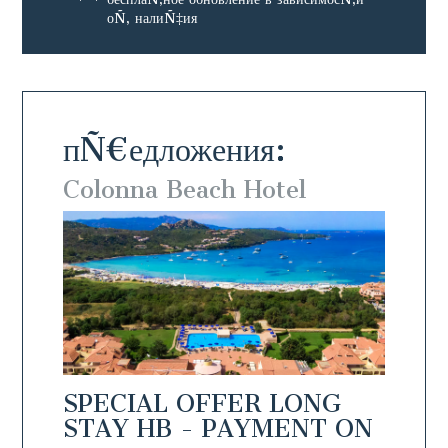
оÑ‚ налиÑ‡ия
пÑ€едложения:
Colonna Beach Hotel
Colo
NG
SPECIAL OFFER LONG
SPEC
T ON
STAY HB - PAYMENT ON
STAY