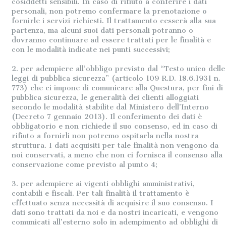
cosiddetti sensibili. In caso di rifiuto a conferire i dati
personali, non potremo confermare la prenotazione o
fornirle i servizi richiesti. Il trattamento cesserà alla sua
partenza, ma alcuni suoi dati personali potranno o
dovranno continuare ad essere trattati per le finalità e
con le modalità indicate nei punti successivi;
2. per adempiere all’obbligo previsto dal “Testo unico delle
leggi di pubblica sicurezza” (articolo 109 R.D. 18.6.1931 n.
773) che ci impone di comunicare alla Questura, per fini di
pubblica sicurezza, le generalità dei clienti alloggiati
secondo le modalità stabilite dal Ministero dell’Interno
(Decreto 7 gennaio 2013). Il conferimento dei dati è
obbligatorio e non richiede il suo consenso, ed in caso di
rifiuto a fornirli non potremo ospitarla nella nostra
struttura. I dati acquisiti per tale finalità non vengono da
noi conservati, a meno che non ci fornisca il consenso alla
conservazione come previsto al punto 4;
3. per adempiere ai vigenti obblighi amministrativi,
contabili e fiscali. Per tali finalità il trattamento è
effettuato senza necessità di acquisire il suo consenso. I
dati sono trattati da noi e da nostri incaricati, e vengono
comunicati all’esterno solo in adempimento ad obblighi di