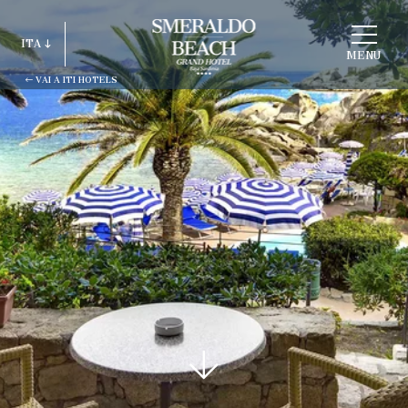
SCEGLI
ITA
STRUTTURA
MENU
VAI A ITI HOTELS
ITA
ENG
FRA
DEU
ESP
RUS