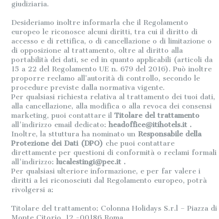
giudiziaria.
Desideriamo inoltre informarla che il Regolamento
europeo le riconosce alcuni diritti, tra cui il diritto di
accesso e di rettifica, o di cancellazione o di limitazione o
di opposizione al trattamento, oltre al diritto alla
portabilità dei dati, se ed in quanto applicabili (articoli da
15 a 22 del Regolamento UE n. 679 del 2016). Può inoltre
proporre reclamo all’autorità di controllo, secondo le
procedure previste dalla normativa vigente.
Per qualsiasi richiesta relativa al trattamento dei tuoi dati,
alla cancellazione, alla modifica o alla revoca dei consensi
marketing, puoi contattare il
Titolare del trattamento
all'indirizzo email dedicato:
headoffice@itihotels.it
.
Inoltre, la sttuttura ha nominato un
Responsabile della
Protezione dei Dati (DPO)
che puoi contattare
direttamente per questioni di conformità o reclami formali
all'indirizzo:
lucalestingi@pec.it
.
Per qualsiasi ulteriore informazione, e per far valere i
diritti a lei riconosciuti dal Regolamento europeo, potrà
rivolgersi a:
Titolare del trattamento: Colonna Holidays S.r.l – Piazza di
Monte Citorio, 12 -00186 Roma.