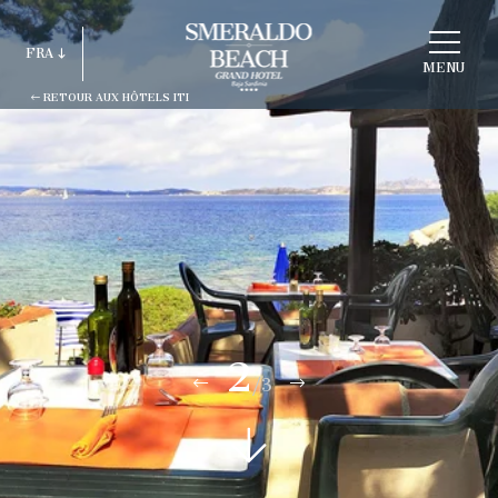
CHOISIR
FRA
HOTEL
MENU
RETOUR AUX HÔTELS ITI
ITA
ENG
FRA
DEU
ESP
RUS
2
/3