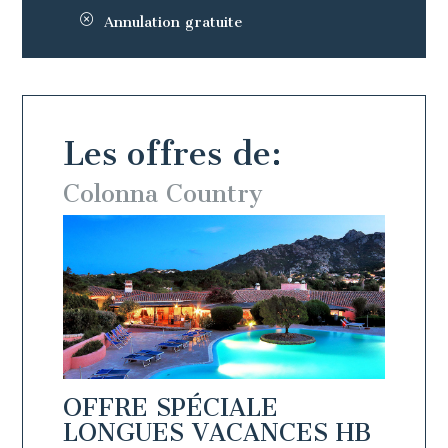
Annulation gratuite
Les offres de:
Colonna Country
Colo
OFFRE SPÉCIALE
OFFR
 BB
LONGUES VACANCES HB
LON