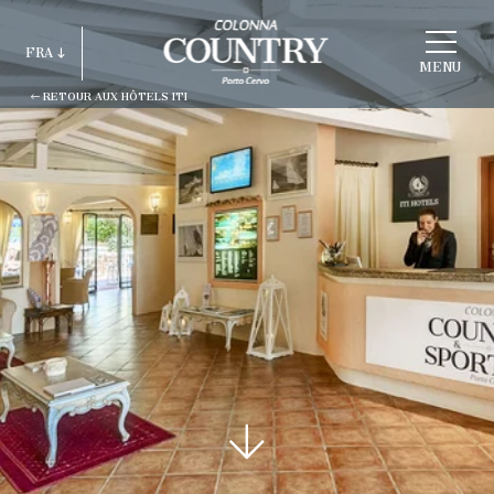
CHOISIR
FRA
HOTEL
MENU
RETOUR AUX HÔTELS ITI
ITA
ENG
FRA
DEU
ESP
RUS