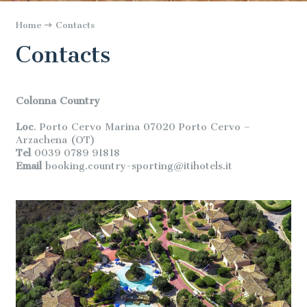
Home
Contacts
Contacts
Colonna Country
Loc
. Porto Cervo Marina 07020 Porto Cervo –
Arzachena (OT)
Tel
0039 0789 91818
Email
booking.country-sporting@itihotels.it