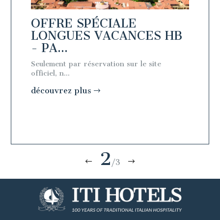
OFFRE SPÉCIALE
OFFR
 BB
LONGUES VACANCES HB
LON
- PA...
- PA.
Seulement par réservation sur le site
Seulemen
officiel, n...
officiel, n
découvrez plus
découv
2
/3