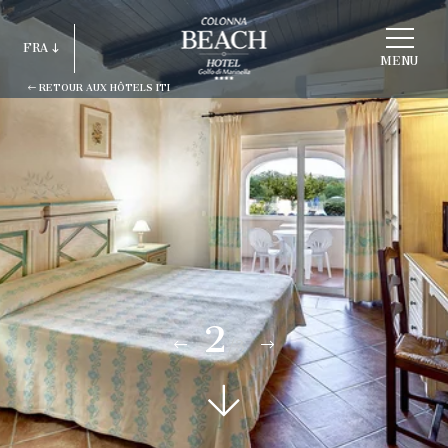
CHOISIR
FRA
HOTEL
MENU
RETOUR AUX HÔTELS ITI
ITA
ENG
FRA
DEU
ESP
RUS
2
/3