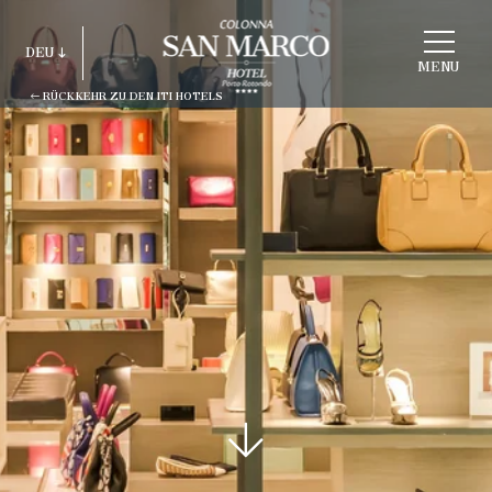
STRUKTUR
DEU
WÄHLEN
MENU
RÜCKKEHR ZU DEN ITI HOTELS
ITA
ENG
FRA
DEU
ESP
RUS