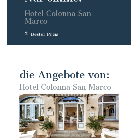
Hotel Colonna San
Marco
Bester Preis
die Angebote von:
arco
Hotel Colonna San Marco
Hote