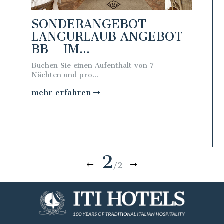
SONDERANGEBOT
SON
BOT
LANGURLAUB ANGEBOT
LAN
BB - IM...
- IM 
Buchen Sie einen Aufenthalt von 7
Buchen S
Nächten und pro...
Nächten 
mehr erfahren
mehr e
2
/2