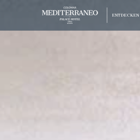
ENTDECKEN 
Bester Preis
Kostenloses Upgrade je nach
olonna Capo
Verfügbarkeit
o Beach
arco
raneo
 Hotel