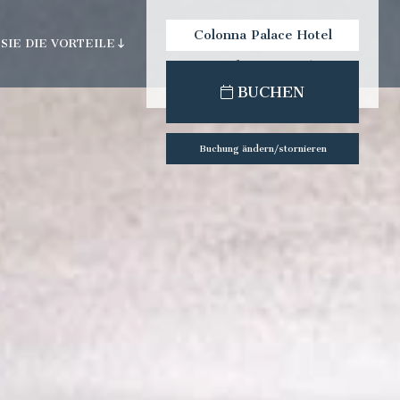
Colonna Palace Hotel
SIE DIE VORTEILE
Mediterraneo
check-out:
check-in:
BUCHEN
Buchung ändern/stornieren