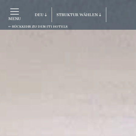
DEU
STRUKTUR WÄHLEN
MENU
RÜCKKEHR ZU DEN ITI HOTELS
ITA
Rückkehr zu den ITI Hotels
ENG
FRA
Porto Cervo - Colonna Resort
DEU
S. Teresa di Gallura - Grand Hotel C
ESP
Testa
RUS
Baja Sardinia - Grand Hotel Smerald
Porto Rotondo - Colonna Beach Hotel
Porto Cervo - Colonna Park Hotel
Porto Cervo - Colonna Country
Porto Rotondo - Colonna Du Golf
Porto Rotondo - Hotel Colonna San M
Olbia - Colonna Palace Hotel Mediter
Antigua e Barbuda - Colonna Antigua