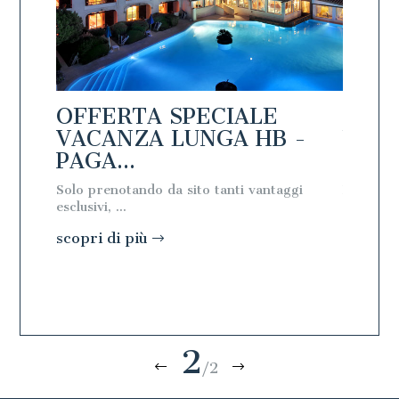
OFFERTA SPECIALE
OFFE
PAGA
VACANZA LUNGA HB -
VACA
PAGA...
IN...
Solo prenotando da sito tanti vantaggi
Prenota 
esclusivi, ...
approfitt
scopri di più
scopri 
2
/2