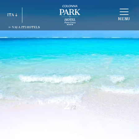
SCEGLI
ITA
STRUTTURA
MENU
VAI A ITI HOTELS
ITA
ENG
FRA
DEU
ESP
RUS
2
/2