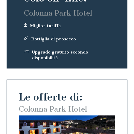
Colonna Park Hotel
Miglior tariffa
Bottiglia di prosecco
Upgrade gratuito secondo
disponibilità
Le offerte di:
Colonna Park Hotel
Colo