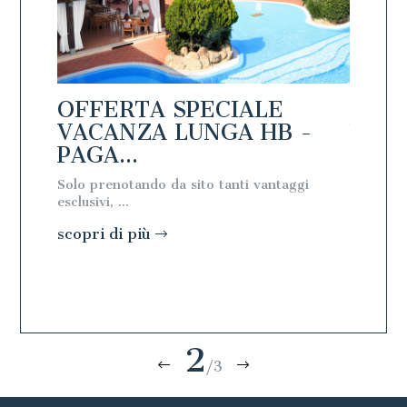
OFFERTA SPECIALE
OFFE
 -
VACANZA LUNGA HB -
VACA
PAGA...
PAGA
ggi
Solo prenotando da sito tanti vantaggi
Solo pre
esclusivi, ...
esclusivi, 
scopri di più
scopri 
2
/3