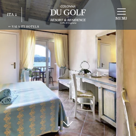
SCEGLI
ITA
STRUTTURA
MENU
VAI A ITI HOTELS
ITA
ENG
FRA
DEU
ESP
RUS