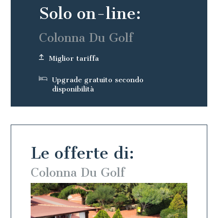
Solo on-line:
Colonna Du Golf
Miglior tariffa
Upgrade gratuito secondo
disponibilità
Le offerte di:
Colonna Du Golf
Colo