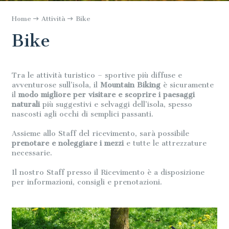
Home
Attività
Bike
Bike
Tra le attività turistico – sportive più diffuse e
avventurose sull’isola, il
Mountain Biking
è sicuramente
il
modo migliore per visitare e scoprire i paesaggi
naturali
più suggestivi e selvaggi dell’isola, spesso
nascosti agli occhi di semplici passanti.
Assieme allo Staff del ricevimento, sarà possibile
prenotare e noleggiare i mezzi
e tutte le attrezzature
necessarie.
Il nostro Staff presso il Ricevimento è a disposizione
per informazioni, consigli e prenotazioni.