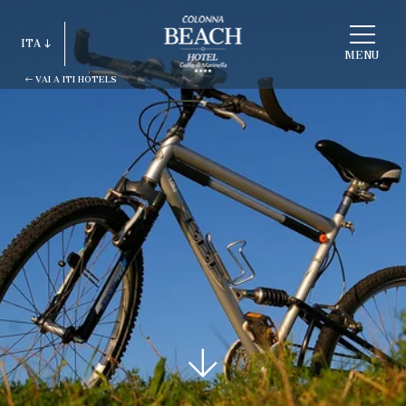
SCEGLI
ITA
STRUTTURA
MENU
VAI A ITI HOTELS
ITA
ENG
FRA
DEU
ESP
RUS