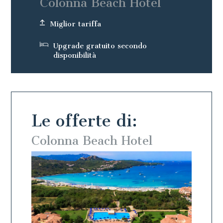
Colonna Beach Hotel
Miglior tariffa
Upgrade gratuito secondo
disponibilità
Le offerte di:
Colonna Beach Hotel
Colo