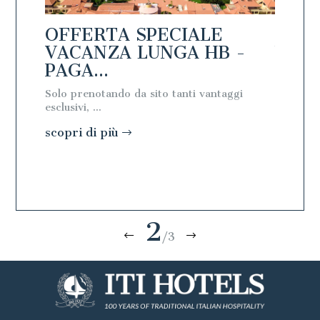
OFFERTA SPECIALE
OFFE
 -
VACANZA LUNGA HB -
VACA
PAGA...
PAGA
Solo prenotando da sito tanti vantaggi
Solo pre
esclusivi, ...
esclusivi, 
scopri di più
scopri 
2
/3