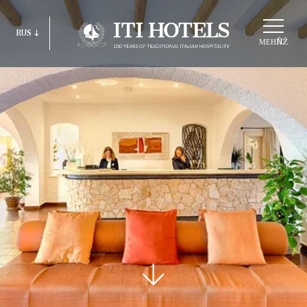
ВÑ‹БÑ€АÑ‚ÑŒ
RUS
СÑ‚Ñ€ÑƑКÑ‚ÑƑÑ€ÑƑ
МЕНÑŽ
ITA
ENG
FRA
DEU
ESP
RUS