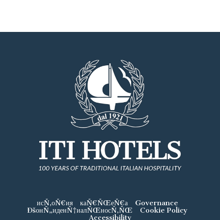
исÑ‚оÑ€ия
каÑ€ÑŒеÑ€а
Governance
ÐšонÑ„иденÑ†иалÑŒносÑ‚ÑŒ
Cookie Policy
Accessibility