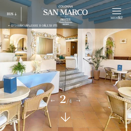
ВÑ‹БÑ€АÑ‚ÑŒ
RUS
СÑ‚Ñ€ÑƑКÑ‚ÑƑÑ€ÑƑ
МЕНÑŽ
Ð’ОЗВÑ€АÑ‰ЕНИЕ В ОÑ‚ЕЛИ ITI
ITA
ENG
FRA
DEU
ESP
RUS
2
/4