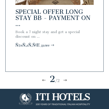
NG
SPECIAL OFFER LONG
SPEC
N
STAY BB - PAYMENT ON
STAY
...
ARR..
l
Book a 7 night stay and get a special
Book a 7
discount on ...
discount 
Ñ‡иÑ‚аÑ‚ÑŒ далее
Ñ‡иÑ‚а
2
/2