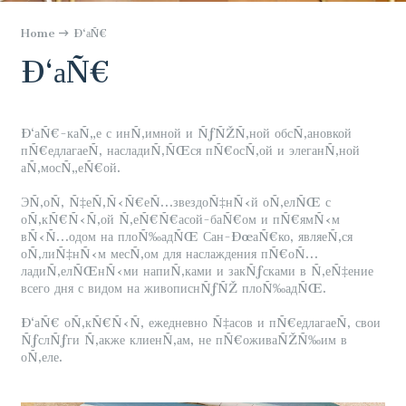
Home
Ð‘аÑ€
Ð‘аÑ€
Ð‘аÑ€-каÑ„е с инÑ‚имной и ÑƒÑŽÑ‚ной обсÑ‚ановкой
пÑ€едлагаеÑ‚ насладиÑ‚ÑŒся пÑ€осÑ‚ой и элеганÑ‚ной
аÑ‚мосÑ„еÑ€ой.
ЭÑ‚оÑ‚ Ñ‡еÑ‚Ñ‹Ñ€еÑ…звездоÑ‡нÑ‹й оÑ‚елÑŒ с
оÑ‚кÑ€Ñ‹Ñ‚ой Ñ‚еÑ€Ñ€асой-баÑ€ом и пÑ€ямÑ‹м
вÑ‹Ñ…одом на плоÑ‰адÑŒ Сан-ÐœаÑ€ко, являеÑ‚ся
оÑ‚лиÑ‡нÑ‹м месÑ‚ом для наслаждения пÑ€оÑ…
ладиÑ‚елÑŒнÑ‹ми напиÑ‚ками и закÑƒсками в Ñ‚еÑ‡ение
всего дня с видом на живописнÑƒÑŽ плоÑ‰адÑŒ.
Ð‘аÑ€ оÑ‚кÑ€Ñ‹Ñ‚ ежедневно Ñ‡асов и пÑ€едлагаеÑ‚ свои
ÑƒслÑƒги Ñ‚акже клиенÑ‚ам, не пÑ€оживаÑŽÑ‰им в
оÑ‚еле.