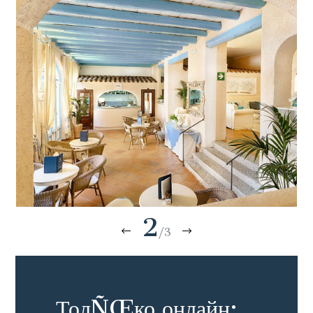
2
/3
ТолÑŒко онлайн: