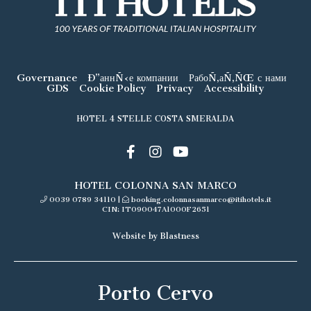
Governance
Ð”аннÑ‹е компании
РабоÑ‚аÑ‚ÑŒ с нами
GDS
Cookie Policy
Privacy
Accessibility
HOTEL 4 STELLE COSTA SMERALDA
HOTEL COLONNA SAN MARCO
0039 0789 34110
|
booking.colonnasanmarco@itihotels.it
CIN: IT090047A1000F2651
Website by Blastness
Porto Cervo