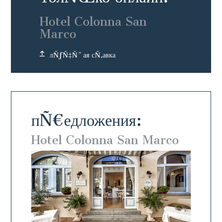
Hotel Colonna San
Marco
лÑƒÑ‡Ñˆая сÑ‚авка
пÑ€едложения:
arco
Hotel Colonna San Marco
Hote