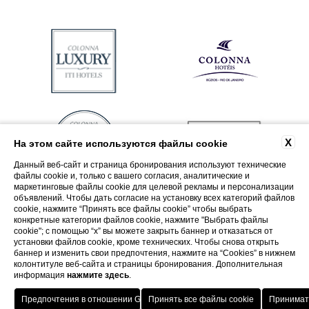
X
На этом сайте используются файлы cookie
Данный веб-сайт и страница бронирования используют технические
файлы cookie и, только с вашего согласия, аналитические и
маркетинговые файлы cookie для целевой рекламы и персонализации
объявлений. Чтобы дать согласие на установку всех категорий файлов
cookie, нажмите “Принять все файлы cookie” чтобы выбрать
конкретные категории файлов cookie, нажмите "Выбрать файлы
cookie"; с помощью “x” вы можете закрыть баннер и отказаться от
установки файлов cookie, кроме технических. Чтобы снова открыть
баннер и изменить свои предпочтения, нажмите на “Cookies” в нижнем
колонтитуле веб-сайта и страницы бронирования. Дополнительная
информация
нажмите здесь
.
Ð’озвÑ€аÑ‰ение в оÑ‚ели ITI
лÑƒÑ‡Ñˆая сÑ‚авка
Porto Cervo - Colonna Resort