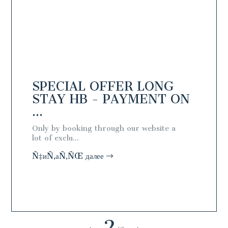
NG
SPECIAL OFFER LONG
SPEC
N
STAY HB - PAYMENT ON
STAY
...
ARR..
l
Only by booking through our website a
Book a 7
lot of exclu...
discount 
Ñ‡иÑ‚аÑ‚ÑŒ далее
Ñ‡иÑ‚а
2