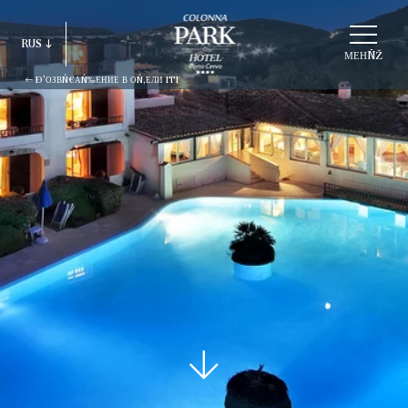
ВÑ‹БÑ€АÑ‚ÑŒ
RUS
СÑ‚Ñ€ÑƑКÑ‚ÑƑÑ€ÑƑ
МЕНÑŽ
Ð’ОЗВÑ€АÑ‰ЕНИЕ В ОÑ‚ЕЛИ ITI
ITA
ENG
FRA
DEU
ESP
RUS