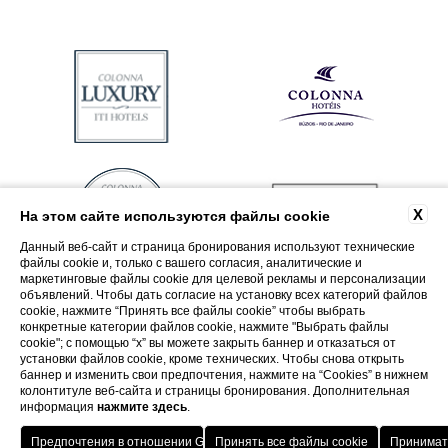
X
На этом сайте используются файлы cookie
Данный веб-сайт и страница бронирования используют технические
файлы cookie и, только с вашего согласия, аналитические и
маркетинговые файлы cookie для целевой рекламы и персонализации
объявлений. Чтобы дать согласие на установку всех категорий файлов
cookie, нажмите “Принять все файлы cookie” чтобы выбрать
конкретные категории файлов cookie, нажмите "Выбрать файлы
cookie"; с помощью “x” вы можете закрыть баннер и отказаться от
установки файлов cookie, кроме технических. Чтобы снова открыть
баннер и изменить свои предпочтения, нажмите на “Cookies” в нижнем
колонтитуле веб-сайта и страницы бронирования. Дополнительная
информация
нажмите здесь
.
Ð’озвÑ€аÑ‰ение в оÑ‚ели ITI
лÑƒÑ‡Ñˆая сÑ‚авка
Porto Cervo - Colonna Resort