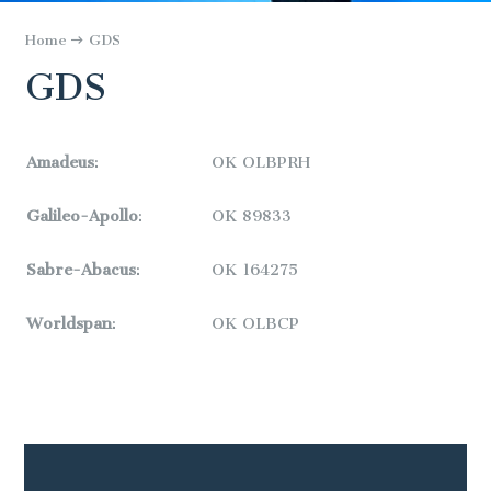
Home
GDS
GDS
Amadeus
:
OK OLBPRH
Galileo-Apollo
:
OK
89833
Sabre-Abacus
:
OK
164275
Worldspan
:
OK
OLBCP