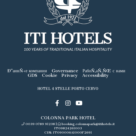
Ð”аннÑ‹е компании
Governance
РабоÑ‚аÑ‚ÑŒ с нами
GDS
Cookie
Privacy
Accessibility
HOTEL 4 STELLE PORTO CERVO
COLONNA PARK HOTEL
0039 0789 91238
|
booking.colonnapark@itihotels.it
IT09824261003
CIN: IT090006A1000F2691