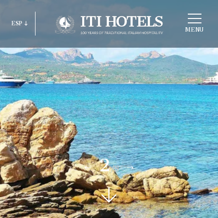
ELEGIR
ESP
ESTRUCTURA
MENU
ITA
ENG
FRA
DEU
ESP
RUS
2
/8