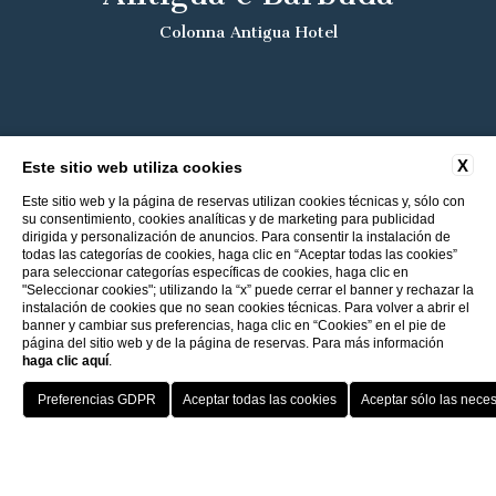
Colonna Antigua Hotel
X
Este sitio web utiliza cookies
Este sitio web y la página de reservas utilizan cookies técnicas y, sólo con
su consentimiento, cookies analíticas y de marketing para publicidad
dirigida y personalización de anuncios. Para consentir la instalación de
todas las categorías de cookies, haga clic en “Aceptar todas las cookies”
para seleccionar categorías específicas de cookies, haga clic en
"Seleccionar cookies"; utilizando la “x” puede cerrar el banner y rechazar la
instalación de cookies que no sean cookies técnicas. Para volver a abrir el
banner y cambiar sus preferencias, haga clic en “Cookies” en el pie de
página del sitio web y de la página de reservas. Para más información
haga clic aquí
.
Regreso a los Hoteles ITI
Mejor tarifa
Porto Cervo - Colonna Resort
HOTEL
OFFERTE
VANTAGGI
PRENOTA
S. Teresa di Gallura - Grand Hotel Colonna Capo Testa
Actualización gratuita según disponibilidad
Baja Sardinia - Grand Hotel Smeraldo Beach
Porto Rotondo - Colonna Beach Hotel
Porto Cervo - Colonna Park Hotel