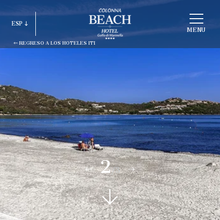
ELEGIR
ESP
ESTRUCTURA
MENU
REGRESO A LOS HOTELES ITI
ITA
ENG
FRA
DEU
ESP
RUS
2
/3